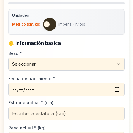
Unidades
Métrico (cm/kg)
Imperial (in/lbs)
👶
Información básica
Sexo
*
Seleccionar
Fecha de nacimiento
*
Estatura actual
* (
cm
)
Peso actual
* (
kg
)